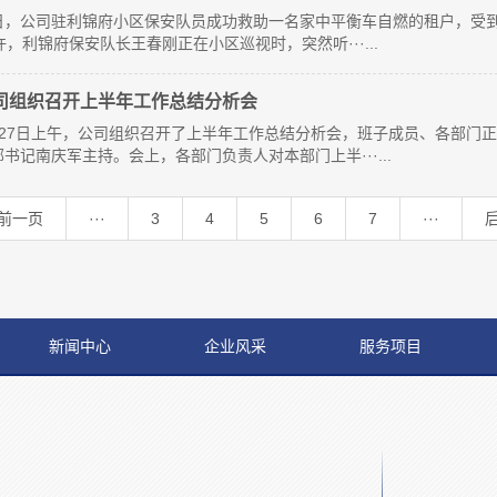
日，公司驻利锦府小区保安队员成功救助一名家中平衡车自燃的租户，受到
许，利锦府保安队长王春刚正在小区巡视时，突然听···...
司组织召开上半年工作总结分析会
月27日上午，公司组织召开了上半年工作总结分析会，班子成员、各部门正
部书记南庆军主持。会上，各部门负责人对本部门上半···...
前一页
···
3
4
5
6
7
···
新闻中心
企业风采
服务项目