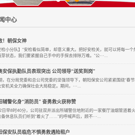
闻中心
敬！朝保女神
安检小分队】“安检看似简单，却意义重大。把好安检关，就可以将每一个
芽状态，我们要紧握自己手中的手探去排除万难。”公···...
奥安保执勤队员表现突出 公司领导“送奖到岗”
期，在分局党委和总公司党委的坚强领导下，朝阳保安公司紧紧围绕“春节”
安机关全力确保社会大局稳定。期间，···...
阳辅警化身“消防员” 奋勇救火获称赞
月2日早8时40分，公司驻双井派出所辅警住地附近的一家餐厅油烟管道着
备休息队员们听到“着火了……”的呼喊声后，顾不···...
阳​保安队员临危不惧勇救遇险租户