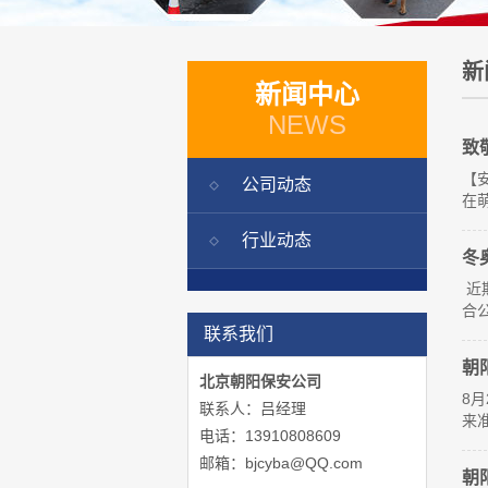
新
新闻中心
NEWS
致
【
公司动态
在萌
行业动态
冬
近
合公
联系我们
朝
北京朝阳保安公司
8
联系人：吕经理
来准
电话：13910808609
邮箱：bjcyba@QQ.com
朝